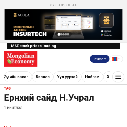
СУРТАЛЧИЛГАА
MSE stock prices loading
Захиалга
Эдийн засаг
Бизнес
Уул уурхай
Нийгэм
Хөрөнгө ору
TAG
Ерөнхий сайд Н.Учрал
1
нийтлэл