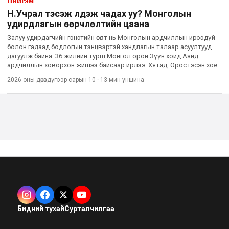
Нийгэм
Н.Учрал тэсэж үлдэж чадах уу? Монголын
удирдлагын өөрчлөлтийн цаана
Залуу удирдагчийн гэнэтийн өсөлт нь Монголын ардчиллын ирээдүй
болон гадаад бодлогын тэнцвэртэй хандлагын талаар асуултууд
дагуулж байна. 36 жилийн турш Монгол орон Зүүн хойд Азид
ардчиллын ховорхон жишээ байсаар ирлээ. Хятад, Орос гэсэн хоёр
аварга гүрний дунд хавчуулагдсан, чөлөөт сонгууль, инстит
2026 оны дөрөвдүгээр сарын 10
·
13 мин
уншина
Бидний тухай
Сурталчилгаа