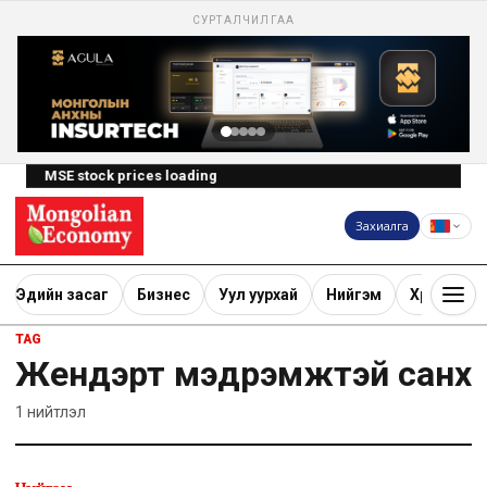
СУРТАЛЧИЛГАА
MSE stock prices loading
Захиалга
Эдийн засаг
Бизнес
Уул уурхай
Нийгэм
Хөрөнгө ору
TAG
Жендэрт мэдрэмжтэй санхүү
1
нийтлэл