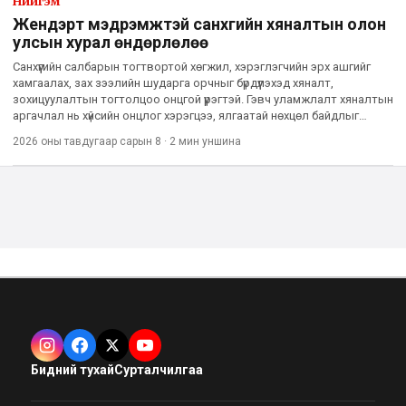
Нийгэм
Жендэрт мэдрэмжтэй санхүүгийн хяналтын олон
улсын хурал өндөрлөлөө
Санхүүгийн салбарын тогтвортой хөгжил, хэрэглэгчийн эрх ашгийг
хамгаалах, зах зээлийн шударга орчныг бүрдүүлэхэд хяналт,
зохицуулалтын тогтолцоо онцгой үүрэгтэй. Гэвч уламжлалт хяналтын
аргачлал нь хүйсийн онцлог хэрэгцээ, ялгаатай нөхцөл байдлыг
хангалттай тусгадаггүйгээс эмэгтэй хэрэглэгчдэд тулга
2026 оны тавдугаар сарын 8
·
2 мин
уншина
Бидний тухай
Сурталчилгаа