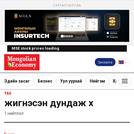
СУРТАЛЧИЛГАА
MSE stock prices loading
Захиалга
Эдийн засаг
Бизнес
Уул уурхай
Нийгэм
Хөрөнгө ору
TAG
жигнэсэн дундаж хүү
1
нийтлэл