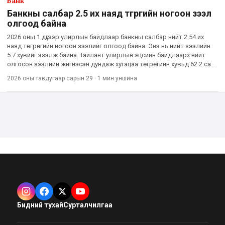
Банк
Банкны салбар 2.5 их наяд төгрөгийн ногоон зээл
олгоод байна
2026 оны 1 дүгээр улирлын байдлаар банкны салбар нийт 2.54 их
наяд төгрөгийн ногоон зээлийг олгоод байна. Энэ нь нийт зээлийн
5.7 хувийг эзэлж байна. Тайлант улирлын эцсийн байдлаарх нийт
олгосон зээлийн жигнэсэн дундаж хугацаа төгрөгийн хувьд 62.2 сар,
гадаад валютын хувьд 45.6 сар байв. Харин жигн
2026 оны тавдугаар сарын 29
·
1 мин
уншина
Бидний тухай
Сурталчилгаа