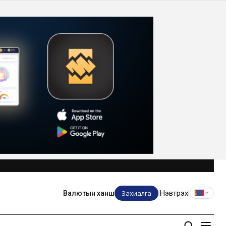
Захиалга
Нэвтрэх
Валютын ханш
|
|