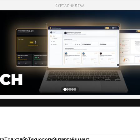
СУРТАЛЧИЛГАА
Сурталчилгаа байршуулах-99971391
та
Төсөл хөтөлбөр
Технологи
Энтертайнмент