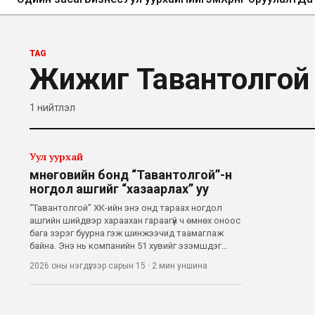
TAG
Жижиг Тавантолгой
1
нийтлэл
Уул уурхай
Өмнөговийн бонд “Тавантолгой”-н
ногдол ашгийг “хазаарлах” уу
“Тавантолгой” ХК-ийн энэ онд тараах ногдол
ашгийн шийдвэр хараахан гараагүй ч өмнөх оноос
бага зэрэг буурна гэж шинжээчид таамаглаж
байна. Энэ нь компанийн 51 хувийг эзэмшдэг
Өмнөговь аймгийн төсвийн төлөвлөлт болон
2026 оны нэгдүгээр сарын 15
·
2 мин
уншина
орон нутгийн бондтой холбоотой байж
болзошгүй аж. Тодруулбал, Даланзадгад хотод
бари