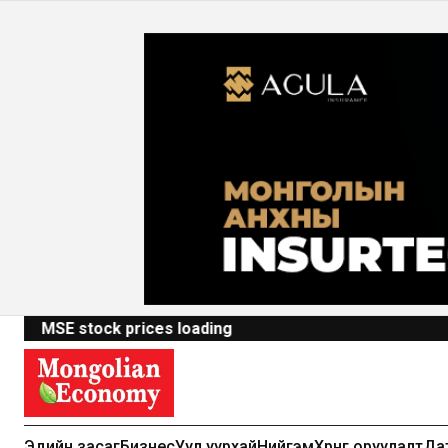
MSE stock prices loading
Эдийн засаг
Бизнес
Уул уурхай
Нийгэм
Хөрөнгө оруулалт
Да