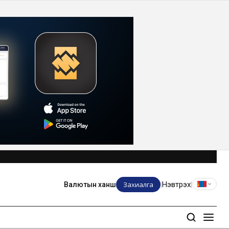
Захиалга
Нэвтрэх
Валютын ханш
|
|