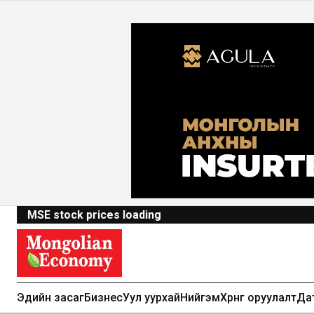
MSE stock prices loading
Эдийн засаг
Бизнес
Уул уурхай
Нийгэм
Хөрөнгө оруулалт
Да