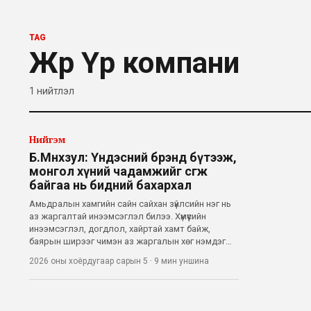
TAG
Жүр Үр компани
1
нийтлэл
Нийгэм
Б.Мөнхзул: Үндэсний брэнд бүтээж,
монгол хүний чадамжийг өсгөж
байгаа нь бидний бахархал
Амьдралын хамгийн сайн сайхан зүйлсийн нэг нь
аз жаргалтай инээмсэглэл билээ. Хүмүүсийн
инээмсэглэл, догдлол, хайртай хамт байж,
баярын ширээг чимэн аз жаргалын хөг нэмдэг
амттан бол бялуу. “Аз жаргалаа хуваалцъя”
2026 оны хоёрдугаар сарын 5
·
9 мин
уншина
уриатай “Жүр үр”-ийн бялуу Монголын ард түмний
баярын нэгэн хэсэг болоод 27 жил болж б