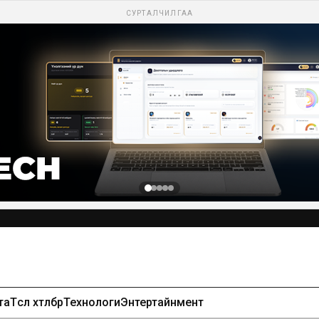
СУРТАЛЧИЛГАА
та
Төсөл хөтөлбөр
Технологи
Энтертайнмент