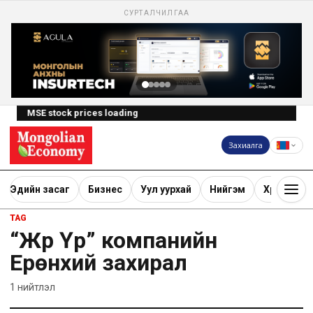
СУРТАЛЧИЛГАА
MSE stock prices loading
Захиалга
Эдийн засаг
Бизнес
Уул уурхай
Нийгэм
Хөрөнгө ору
TAG
“Жүр Үр” компанийн
Ерөнхий захирал
1
нийтлэл