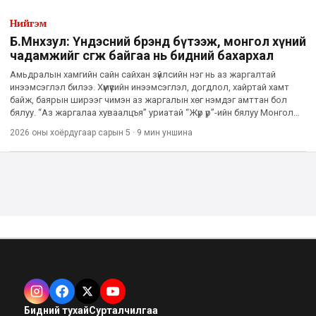
Нийгэм
Б.Мөнхзул: Үндэсний брэнд бүтээж, монгол хүний
чадамжийг өсгөж байгаа нь бидний бахархал
Амьдралын хамгийн сайн сайхан зүйлсийн нэг нь аз жаргалтай
инээмсэглэл билээ. Хүмүүсийн инээмсэглэл, догдлол, хайртай хамт
байж, баярын ширээг чимэн аз жаргалын хөг нэмдэг амттан бол
бялуу. “Аз жаргалаа хуваалцъя” уриатай “Жүр үр”-ийн бялуу Монголын
ард түмний баярын нэгэн хэсэг болоод 27 жил болж б
2026 оны хоёрдугаар сарын 5
·
9 мин
уншина
Бидний тухай
Сурталчилгаа