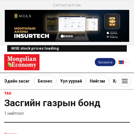
СУРТАЛЧИЛГАА
MSE stock prices loading
Захиалга
Эдийн засаг
Бизнес
Уул уурхай
Нийгэм
Хөрөнгө ору
TAG
Засгийн газрын бонд
1
нийтлэл