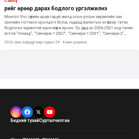
Санхүү
Өрийг өрөөр дарах бодлого үргэлжилнэ
Монгол Улс сүүлийн арав гаруй жилд олон улсын хөрөнгийн зах
зээлийн тогтмол оролцогч болж, гадаад валютын эх үүсвэр татах
бодлогыг идэвхтэй хэрэгжүүлж ирсэн. Үр дүнд нь 2026-2031 онд төлөх
ёстой “Номад”, “Сенчири-1 2027”, “Сенчири-1 2031”, “Сенчири-2”,
“Сенчири-3” бондын үлдэгдэл 2.53 ор
2026 оны хоёрдугаар сарын 24
·
4 мин
уншина
Бидний тухай
Сурталчилгаа