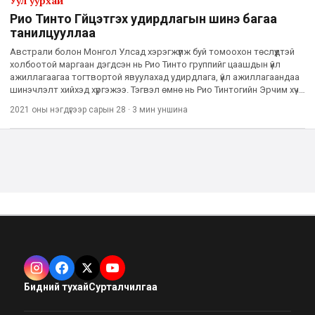
Уул уурхай
Рио Тинто Гүйцэтгэх удирдлагын шинэ багаа
танилцууллаа
Австрали болон Монгол Улсад хэрэгжүүлж буй томоохон төслүүдтэй
холбоотой маргаан дэгдсэн нь Рио Тинто группийг цаашдын үйл
ажиллагаагаа тогтвортой явуулахад удирдлага, үйл ажиллагаандаа
шинэчлэлт хийхэд хүргэжээ. Тэгвэл өмнө нь Рио Тинтогийн Эрчим хүч,
эрдсийн группийн Гүйцэтгэх захирлаар ажиллаж ба
2021 оны нэгдүгээр сарын 28
·
3 мин
уншина
Бидний тухай
Сурталчилгаа