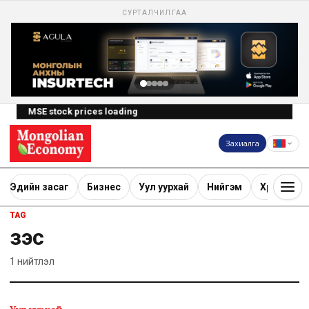
СУРТАЛЧИЛГАА
MSE stock prices loading
Захиалга
Эдийн засаг
Бизнес
Уул уурхай
Нийгэм
Хөрөнгө ору
TAG
зэс
1
нийтлэл