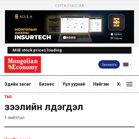
СУРТАЛЧИЛГАА
MSE stock prices loading
Захиалга
Эдийн засаг
Бизнес
Уул уурхай
Нийгэм
Хөрөнгө ору
TAG
зээлийн үлдэгдэл
1
нийтлэл