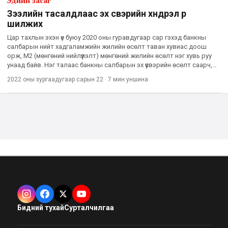
Эдийн засаг
Зээлийн тасалдлаас эх үүсвэрийн хүндрэл рүү
шилжиx үү
Цар тахлын эхэн үе буюу 2020 оны гуравдугаар сар гэхэд банкны
салбарын нийт хадгаламжийн жилийн өсөлт таван хувиас доош
орж, М2 (мөнгөний нийлүүлэлт) мөнгөний жилийн өсөлт нэг хувь руу
унаад байв. Нэг талаас банкны салбарын эх үүсвэрийн өсөлт саарч,
нөгөө талдаа цар тахлаас үүдэлтэй эдийн засгийн то
2022 оны зургаадугаар сарын 22
·
7 мин
уншина
Бидний тухай
Сурталчилгаа