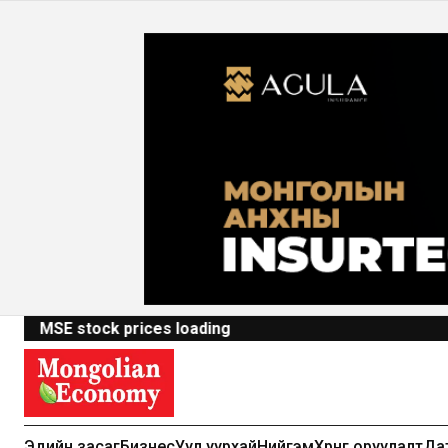
MSE stock prices loading
Эдийн засаг
Бизнес
Уул уурхай
Нийгэм
Хөрөнгө оруулалт
Да