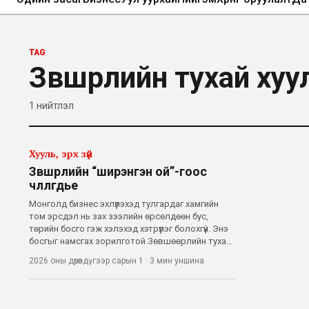
TAG
Зөвшөөрлийн тухай хуу
1
нийтлэл
Хууль, эрх зүй
Зөвшөөрлийн “ширэнгэн ой”-гоос
чөлөөлөгдье
Монголд бизнес эхлүүлэхэд тулгардаг хамгийн
том эрсдэл нь зах зээлийн өрсөлдөөн бус,
төрийн босго гэж хэлэхэд хэтрүүлэг болохгүй. Энэ
босгыг намсгах зорилготой Зөвшөөрлийн тухай
хуульд нэмэлт, өөрчлөлт оруулах төсөл нь УИХ-
2026 оны дөрөвдүгээр сарын 1
·
3 мин
уншина
ын хаврын чуулган ы хэлэлцэх асуудлын
жагсаалтад багтсан. Энэ нь бизнес эрхлэ