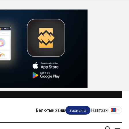
Захиалга
Нэвтрэх
Валютын ханш
|
|