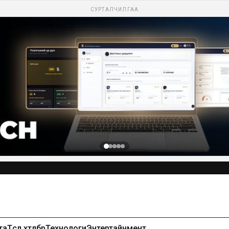
СУРТАЛЧИЛГАА
та
Төсөл хөтөлбөр
Технологи
Энтертайнмент