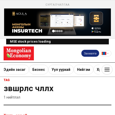
СУРТАЛЧИЛГАА
MSE stock prices loading
Захиалга
Эдийн засаг
Бизнес
Уул уурхай
Нийгэм
Хөрөнгө ору
TAG
зөвшөөрлөөс чөлөөлөх
1
нийтлэл