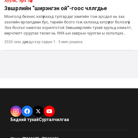
Хууль, эрх зүй
Зөвшөөрлийн “ширэнгэн ой”-гоос чөлөөлөгдье
Монголд бизнес эхлүүлэхэд тулгардаг хамгийн том эрсдэл нь зах
зээлийн өрсөлдөөн бус, төрийн босго гэж хэлэхэд хэтрүүлэг болохгүй.
Энэ босгыг намсгах зорилготой Зөвшөөрлийн тухай хуульд нэмэлт,
өөрчлөлт оруулах төсөл нь УИХ-ын хаврын чуулган ы хэлэлцэх
асуудлын жагсаалтад багтсан. Энэ нь бизнес эрхлэ
2026 оны дөрөвдүгээр сарын 1
·
3 мин
уншина
Бидний тухай
Сурталчилгаа