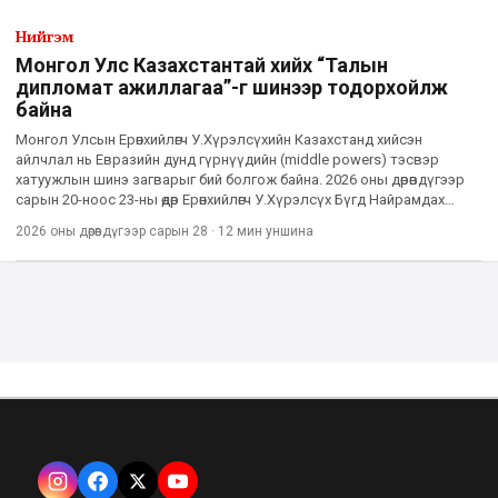
Нийгэм
Монгол Улс Казахстантай хийх “Талын
дипломат ажиллагаа”-г шинээр тодорхойлж
байна
Монгол Улсын Ерөнхийлөгч У.Хүрэлсүхийн Казахстанд хийсэн
айлчлал нь Евразийн дунд гүрнүүдийн (middle powers) тэсвэр
хатуужлын шинэ загварыг бий болгож байна. 2026 оны дөрөвдүгээр
сарын 20-ноос 23-ны өдөр Ерөнхийлөгч У.Хүрэлсүх Бүгд Найрамдах
Казахстан Улсад төрийн айлчлал хийсэн нь сүүлийн 20 гаруй
2026 оны дөрөвдүгээр сарын 28
·
12 мин
уншина