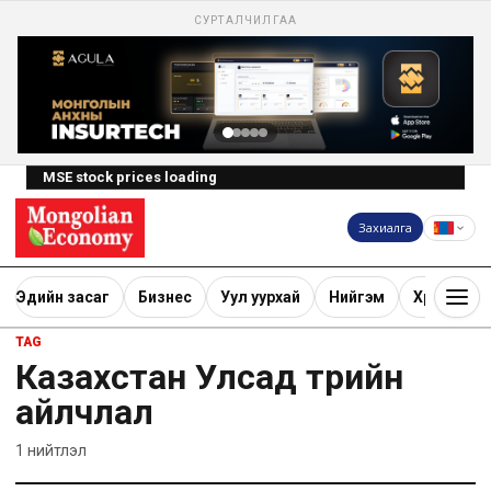
СУРТАЛЧИЛГАА
MSE stock prices loading
Захиалга
Эдийн засаг
Бизнес
Уул уурхай
Нийгэм
Хөрөнгө ору
TAG
Казахстан Улсад төрийн
айлчлал
1
нийтлэл