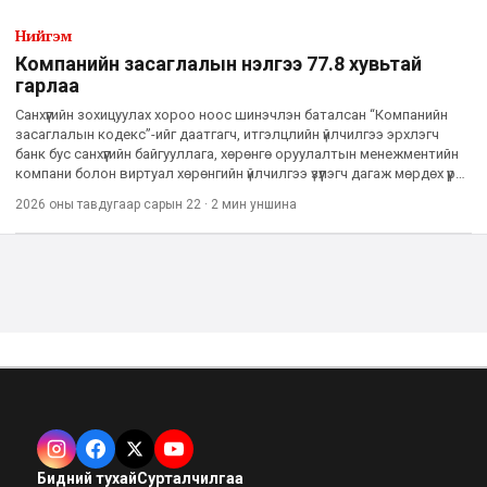
Нийгэм
Компанийн засаглалын үнэлгээ 77.8 хувьтай
гарлаа
Санхүүгийн зохицуулах хороо ноос шинэчлэн баталсан “Компанийн
засаглалын кодекс”-ийг даатгагч, итгэлцлийн үйлчилгээ эрхлэгч
банк бус санхүүгийн байгууллага, хөрөнгө оруулалтын менежментийн
компани болон виртуал хөрөнгийн үйлчилгээ үзүүлэгч дагаж мөрдөх үүрэг
хүлээдэг. Уг кодексийн биелэлтийг батлагд
2026 оны тавдугаар сарын 22
·
2 мин
уншина
Бидний тухай
Сурталчилгаа