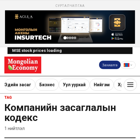
СУРТАЛЧИЛГАА
MSE stock prices loading
Захиалга
Эдийн засаг
Бизнес
Уул уурхай
Нийгэм
Хөрөнгө ору
TAG
Компанийн засаглалын
кодекс
1
нийтлэл