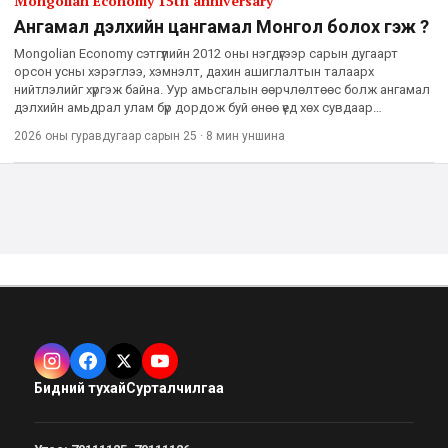
Mongolian Economy 15th anniversary
Ангамал дэлхийн цангамал Монгол болох гэж үү?
Mongolian Economy сэтгүүлийн 2012 оны нэгдүгээр сарын дугаарт
орсон усны хэрэглээ, хэмнэлт, дахин ашиглалтын талаарх
нийтлэлийг хүргэж байна. Уур амьсгалын өөрчлөлтөөс болж ангамал
дэлхийн амьдрал улам бүр дордож буй өнөө үед хөх сувдаар
хүрээлэгдсэн монголчууд их хувь заяандаа олзуурхаад суух биш,
2026 оны гуравдугаар сарын 25
·
8 мин
уншина
Бидний тухай
Сурталчилгаа