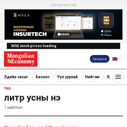
СУРТАЛЧИЛГАА
MSE stock prices loading
Захиалга
Эдийн засаг
Бизнес
Уул уурхай
Нийгэм
Хөрөнгө ору
TAG
литр усны үнэ
1
нийтлэл