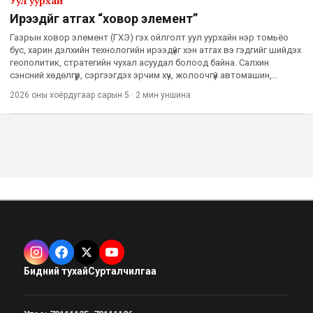
Уул уурхай
Ирээдүйг атгах “ховор элемент”
Газрын ховор элемент (ГХЭ) гэх ойлголт уул уурхайн нэр томьёо
бус, харин дэлхийн технологийн ирээдүйг хэн атгах вэ гэдгийг шийдэх
геополитик, стратегийн чухал асуудал болоод байна. Салхин
сэнсний хөдөлгүүр, сэргээгдэх эрчим хүч, жолоочгүй автомашин,
цэнэглэдэг батарей, нарны хавтан, цөмийн технологи
2026 оны хоёрдугаар сарын 5
·
2 мин
уншина
Бидний тухай
Сурталчилгаа