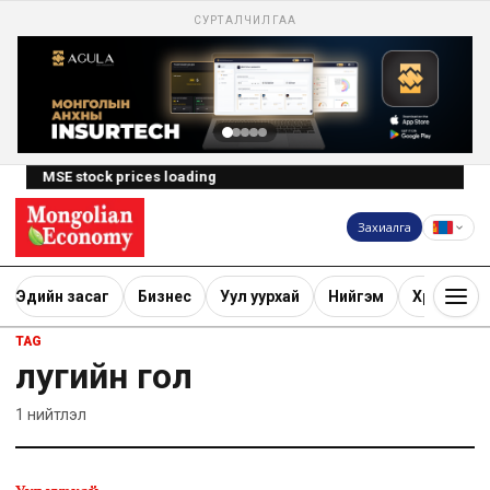
СУРТАЛЧИЛГАА
MSE stock prices loading
Захиалга
Эдийн засаг
Бизнес
Уул уурхай
Нийгэм
Хөрөнгө ору
TAG
лугийн гол
1
нийтлэл