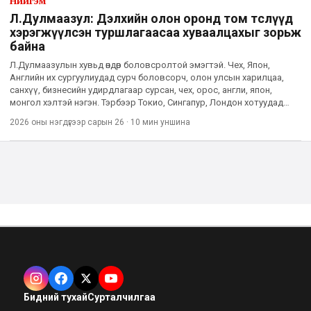
Нийгэм
Л.Дулмаазул: Дэлхийн олон оронд том төслүүд
хэрэгжүүлсэн туршлагаасаа хуваалцахыг зорьж
байна
Л.Дулмаазулын хувьд өндөр боловсролтой эмэгтэй. Чех, Япон,
Английн их сургуулиудад сурч боловсорч, олон улсын харилцаа,
санхүү, бизнесийн удирдлагаар сурсан, чех, орос, англи, япон,
монгол хэлтэй нэгэн. Тэрбээр Токио, Сингапур, Лондон хотуудад
банк санхүүгийн чиглэлээр 15 жил ажилласан туршлагатай.
2026 оны нэгдүгээр сарын 26
·
10 мин
уншина
Бидний тухай
Сурталчилгаа