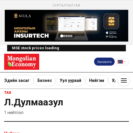
СУРТАЛЧИЛГАА
MSE stock prices loading
Захиалга
Эдийн засаг
Бизнес
Уул уурхай
Нийгэм
Хөрөнгө ору
TAG
Л.Дулмаазул
1
нийтлэл