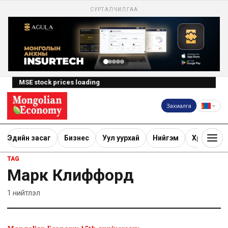
СУРТАЛЧИЛГАА
MSE stock prices loading
Захиалга
Эдийн засаг
Бизнес
Уул уурхай
Нийгэм
Хөрөнгө ору
TAG
Марк Клиффорд
1
нийтлэл