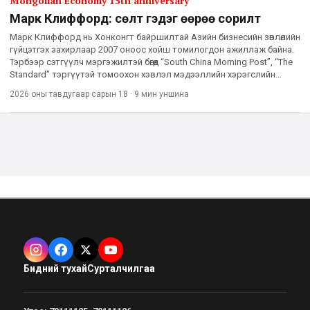
Mongolian Economy 15th anniversary
Марк Клиффорд: Өсөлт гэдэг өөрөө сорилт
Марк Клиффорд нь Хонконгт байршилтай Азийн бизнесийн зөвлөлийн
гүйцэтгэх захирлаар 2007 оноос хойш томилогдон ажиллаж байна.
Тэрбээр сэтгүүлч мэргэжилтэй бөгөөд “South China Morning Post”, “The
Standard” тэргүүтэй томоохон хэвлэл мэдээллийн хэрэгслийн
ерөнхий редакторын үүргийг гүйцэтгэж байснаас га
2026 оны тавдугаар сарын 18
·
9 мин
уншина
Бидний тухай
Сурталчилгаа