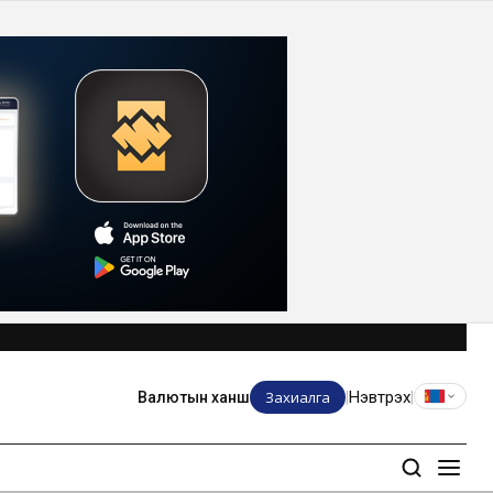
Захиалга
Нэвтрэх
Валютын ханш
|
|