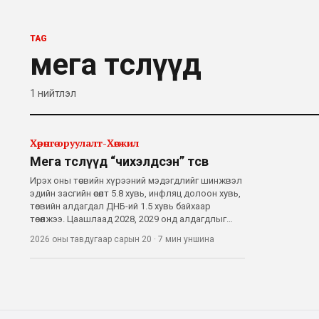
TAG
мега төслүүд
1
нийтлэл
Хөрөнгө оруулалт-Хөгжил
Мега төслүүд “чихэлдсэн” төсөв
Ирэх оны төсвийн хүрээний мэдэгдлийг шинжвэл
эдийн засгийн өсөлт 5.8 хувь, инфляц долоон хувь,
төсвийн алдагдал ДНБ-ий 1.5 хувь байхаар
төсөөлжээ. Цаашлаад 2028, 2029 онд алдагдлыг
шат дараатай бууруулна гэсэн төлөвлөгөөтэй, өнгөц
2026 оны тавдугаар сарын 20
·
7 мин
уншина
харвал сахилга бат сайтай төсөв гэж хэлж
болохоор. Гэхдээ 2027 оны тө