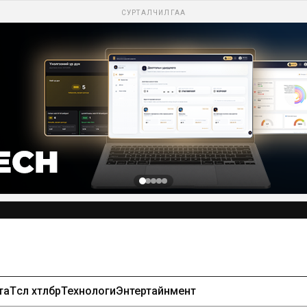
СУРТАЛЧИЛГАА
та
Төсөл хөтөлбөр
Технологи
Энтертайнмент