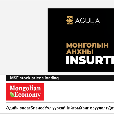
MSE stock prices loading
Эдийн засаг
Бизнес
Уул уурхай
Нийгэм
Хөрөнгө оруулалт
Да