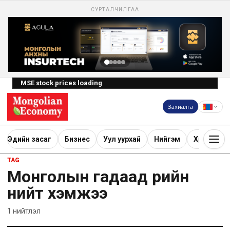
СУРТАЛЧИЛГАА
MSE stock prices loading
Захиалга
Эдийн засаг
Бизнес
Уул уурхай
Нийгэм
Хөрөнгө ору
TAG
Монголын гадаад өрийн
нийт хэмжээ
1
нийтлэл