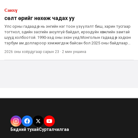
Санхүү
Өсөлт өрийг нөхөж чадах уу
Улс орны гадаад өр нь энгийн нэг тоон үзүүлэлт биш, харин тусгаар
тогтнол, эдийн засгийн аюулгүй байдал, ирээдүйн хөгжлийн замтай
шууд холбоотой. 1990-ээд оны эхэн үед Монголын гадаад өр хэдхэн
тэрбум ам.доллароор хэмжигдэж байсан бол 2025 оны байдлаар
40.4 тэрбум ам.доллар болж, өмнөх оноос 13 хуви
2026 оны хоёрдугаар сарын 23
·
2 мин
уншина
Бидний тухай
Сурталчилгаа