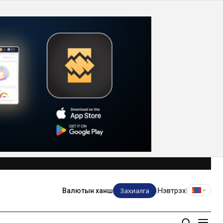
Захиалга
Нэвтрэх
Валютын ханш
|
|