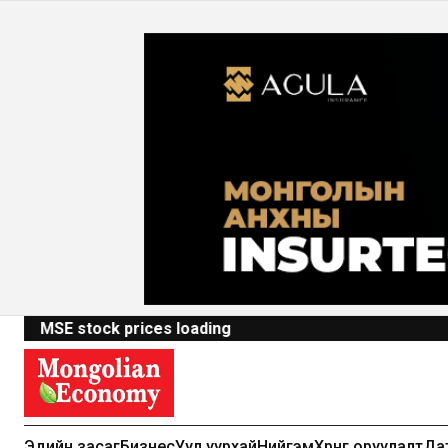
MSE stock prices loading
Эдийн засаг
Бизнес
Уул уурхай
Нийгэм
Хөрөнгө оруулалт
Да