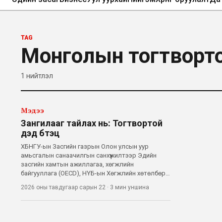
TAG
Монголын тогтворто
1
нийтлэл
Мэдээ
Зангилааг тайлах нь: Тогтвортой
дэд бүтэц
ХБНГУ-ын Засгийн газрын Олон улсын уур
амьсгалын санаачилгын санхүүжилтээр Эдийн
засгийн хамтын ажиллагаа, хөгжлийн
байгууллага (OECD), НҮБ-ын Хөгжлийн хөтөлбөр
(UNDP) зэрэг олон улсын байгууллагууд хамтран
2026 оны тавдугаар сарын 22
·
3 мин
уншина
Азийн тогтвортой дэд бүтцийн хөтөлбөрийг (SIPA)
Монгол улсад хэрэгжүүлж байгаа билээ. Энэхүү