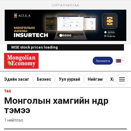
СУРТАЛЧИЛГАА
MSE stock prices loading
Захиалга
Эдийн засаг
Бизнес
Уул уурхай
Нийгэм
Хөрөнгө ору
TAG
Монголын хамгийн өндөр
тэмээ
1
нийтлэл