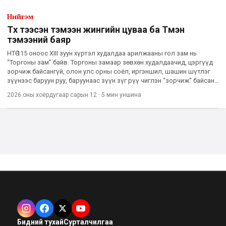
Нийгэм
Түүх тээсэн тэмээн жингийн цуваа ба Түмэн
тэмээний баяр
НТӨ 115 оноос XIII зуун хүртэл худалдаа арилжааны гол зам нь
“Торгоны зам” байв. Торгоны замаар зөвхөн худалдаачид, цэргүүд
зорчиж байсангүй, олон улс орны соёл, иргэншил, шашин шүтлэг
зүүнээс баруун руу, баруунаас зүүн зүг рүү чиглэн “зорчиж“ байсан
түүхтэй. Хятадын тансаг торго, шаазан зэргийг элс
2026 оны хоёрдугаар сарын 12
·
5 мин
уншина
Бидний тухай
Сурталчилгаа