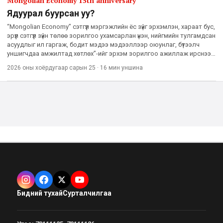
Mongolian Economy 15th anniversary
Ядуурал буурсан уу?
“Mongolian Economy” сэтгүүл мэргэжлийн ёс зүйг эрхэмлэн, хараат бус,
эрүүл сэтгүүл зүйн төлөө зорилгоо ухамсарлан үнэн, нийгмийн тулгамдсан
асуудлыг ил гаргаж, бодит мэдээ мэдээллээр оюунлаг, бүтээлч
уншигчдаа амжилтад хөтлөх”-ийг эрхэм зорилгоо ажиллаж ирснээс
хойш 15 жилийн дараа ч тэрхүү зорилгод
2026 оны хоёрдугаар сарын 25
·
16 мин
уншина
Бидний тухай
Сурталчилгаа