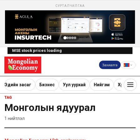
СУРТАЛЧИЛГАА
MSE stock prices loading
Захиалга
Эдийн засаг
Бизнес
Уул уурхай
Нийгэм
Хөрөнгө ору
TAG
Монголын ядуурал
1
нийтлэл