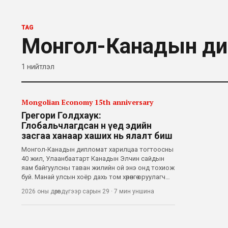
TAG
Монгол-Канадын ди
1
нийтлэл
Mongolian Economy 15th anniversary
Грегори Голдхаук:
Глобальчлагдсан өнөө үед эдийн
засгаа ханаар хаших нь ялалт биш
Монгол-Канадын дипломат харилцаа тогтоосны
40 жил, Улаанбаатарт Канадын Элчин сайдын
яам байгуулсны таван жилийн ой энэ онд тохиож
буй. Манай улсын хоёр дахь том хөрөнгө оруулагч
Канад улсын Монголтой харилцах харилцаа,
2026 оны дөрөвдүгээр сарын 29
·
7 мин
уншина
хамтын ажиллагаа уул уурхайгаас хэдийнэ
давжээ. Тиймээс манай сэтгүүл Канад Улса