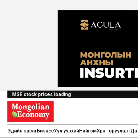
MSE stock prices loading
Эдийн засаг
Бизнес
Уул уурхай
Нийгэм
Хөрөнгө оруулалт
Да