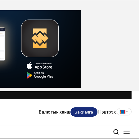
Захиалга
Нэвтрэх
Валютын ханш
|
|