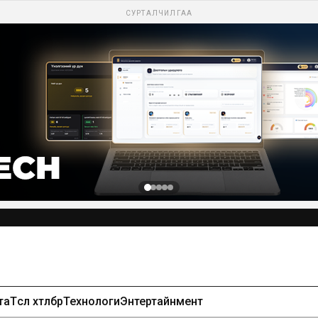
СУРТАЛЧИЛГАА
та
Төсөл хөтөлбөр
Технологи
Энтертайнмент