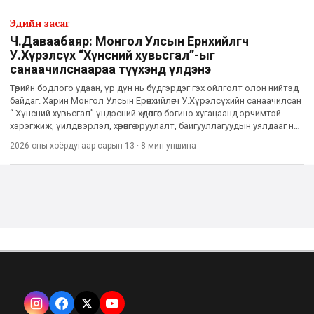
Эдийн засаг
Ч.Даваабаяр: Монгол Улсын Ерөнхийлөгч
У.Хүрэлсүх “Хүнсний хувьсгал”-ыг
санаачилснаараа түүхэнд үлдэнэ
Төрийн бодлого удаан, үр дүн нь бүдгэрдэг гэх ойлголт олон нийтэд
байдаг. Харин Монгол Улсын Ерөнхийлөгч У.Хүрэлсүхийн санаачилсан
“ Хүнсний хувьсгал” үндэсний хөдөлгөөн богино хугацаанд эрчимтэй
хэрэгжиж, үйлдвэрлэл, хөрөнгө оруулалт, байгууллагуудын уялдааг нэг
дор төвлөрүүлсэн бодит үр дүнгээрээ
2026 оны хоёрдугаар сарын 13
·
8 мин
уншина