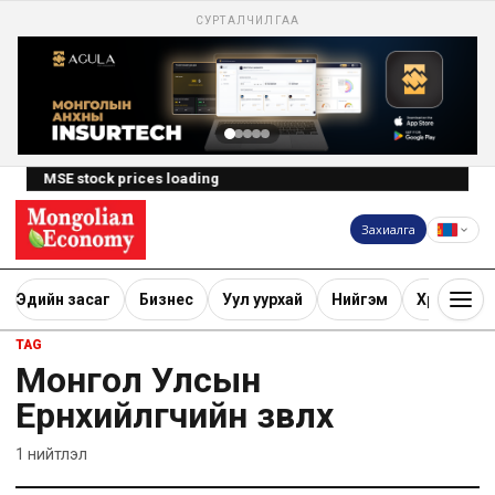
СУРТАЛЧИЛГАА
MSE stock prices loading
Захиалга
Эдийн засаг
Бизнес
Уул уурхай
Нийгэм
Хөрөнгө ору
TAG
Монгол Улсын
Ерөнхийлөгчийн зөвлөх
1
нийтлэл