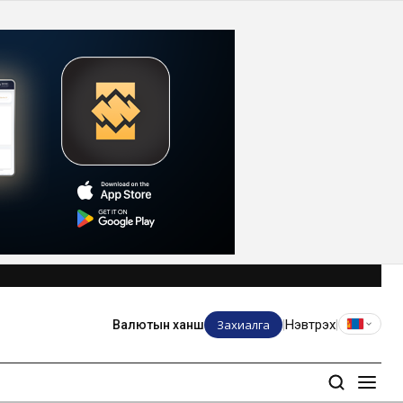
Захиалга
Нэвтрэх
Валютын ханш
|
|