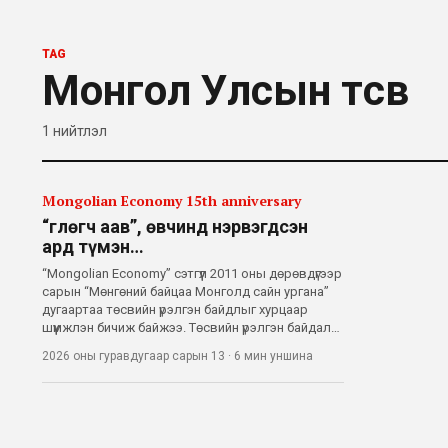
TAG
Монгол Улсын төсөв
1
нийтлэл
Mongolian Economy 15th anniversary
“Өглөгч аав”, өвчинд нэрвэгдсэн
ард түмэн…
“Mongolian Economy” сэтгүүл 2011 оны дөрөвдүгээр
сарын “Мөнгөний байцаа Монголд сайн ургана”
дугаартаа төсвийн үрэлгэн байдлыг хурцаар
шүүмжлэн бичиж байжээ. Төсвийн үрэлгэн байдал
15 жилийн дараа ч хэвээр үргэлжилж байгаа
2026 оны гуравдугаар сарын 13
·
6 мин
уншина
гэхэд хилсдэхгүй, төр данхайж төсөв тэлсээр
байгаа би