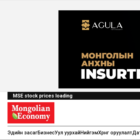
MSE stock prices loading
Эдийн засаг
Бизнес
Уул уурхай
Нийгэм
Хөрөнгө оруулалт
Да