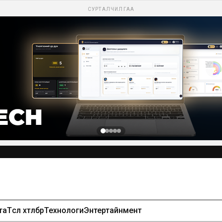
СУРТАЛЧИЛГАА
та
Төсөл хөтөлбөр
Технологи
Энтертайнмент