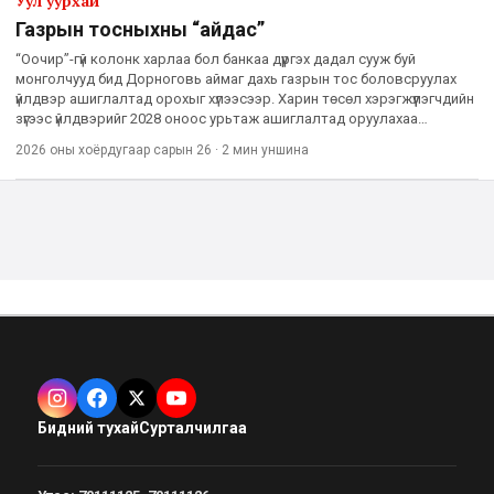
Уул уурхай
Газрын тосныхны “айдас”
“Оочир”-гүй колонк харлаа бол банкаа дүүргэх дадал сууж буй
монголчууд бид Дорноговь аймаг дахь газрын тос боловсруулах
үйлдвэр ашиглалтад орохыг хүлээсээр. Харин төсөл хэрэгжүүлэгчдийн
зүгээс үйлдвэрийг 2028 оноос урьтаж ашиглалтад оруулахаа
мэдэгдээд буй. Хэрэв амалсан цагтаа үйлдвэр а
2026 оны хоёрдугаар сарын 26
·
2 мин
уншина
Бидний тухай
Сурталчилгаа