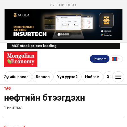
СУРТАЛЧИЛГАА
MSE stock prices loading
Захиалга
Эдийн засаг
Бизнес
Уул уурхай
Нийгэм
Хөрөнгө ору
TAG
нефтийн бүтээгдэхүүн
1
нийтлэл