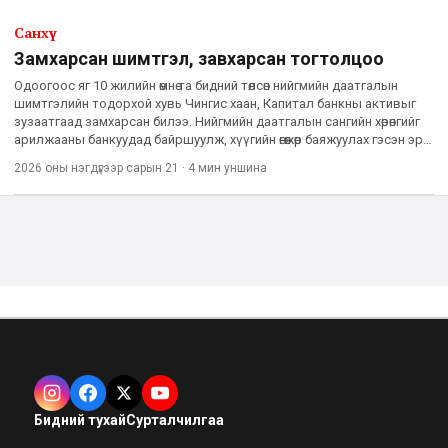
Санхүү
Замхарсан шимтгэл, завхарсан тогтолцоо
Одоогоос яг 10 жилийн өмнө та бидний төлсөн нийгмийн даатгалын
шимтгэлийн тодорхой хувь Чингис хаан, Капитал банкны активыг
зузаатгаад замхарсан билээ. Нийгмийн даатгалын сангийн хөрөнгийг
арилжааны банкуудад байршуулж, хүүгийн өгөөжөөр баяжуулах гэсэн эрх
баригчдын “менежмент” ийнхүү бүтэлгүйтсэн н
2026 оны нэгдүгээр сарын 21
·
4 мин
уншина
Бидний тухай
Сурталчилгаа