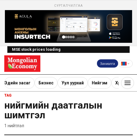
СУРТАЛЧИЛГАА
MSE stock prices loading
Захиалга
Эдийн засаг
Бизнес
Уул уурхай
Нийгэм
Хөрөнгө ору
TAG
нийгмийн даатгалын
шимтгэл
1
нийтлэл