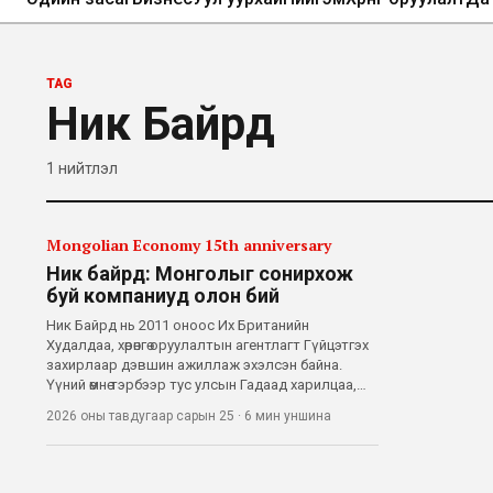
TAG
Ник Байрд
1
нийтлэл
Mongolian Economy 15th anniversary
Ник байрд: Монголыг сонирхож
буй компаниуд олон бий
Ник Байрд нь 2011 оноос Их Британийн
Худалдаа, хөрөнгө оруулалтын агентлагт Гүйцэтгэх
захирлаар дэвшин ажиллаж эхэлсэн байна.
Үүний өмнө тэрбээр тус улсын Гадаад харилцаа,
хамтын ажиллагааны яамны харьяа Европын
2026 оны тавдугаар сарын 25
·
6 мин
уншина
Холбооны албаны даргаар ажиллаж байжээ.
“Mongolian Economy” сэтгүүлийн тусгай баг
Лондон