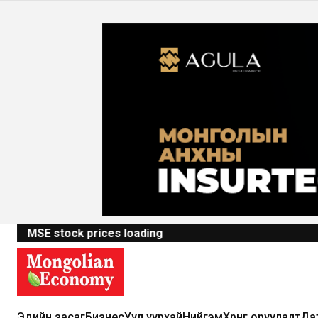
MSE stock prices loading
Эдийн засаг
Бизнес
Уул уурхай
Нийгэм
Хөрөнгө оруулалт
Да