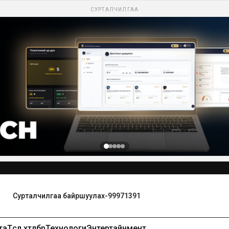
СУРТАЛЧИЛГАА
Сурталчилгаа байршуулах-99971391
та
Төсөл хөтөлбөр
Технологи
Энтертайнмент