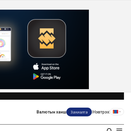
Захиалга
Нэвтрэх
Валютын ханш
|
|