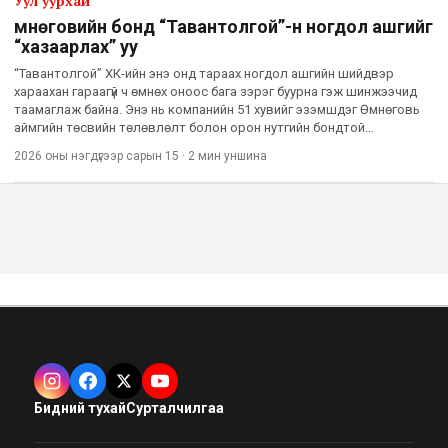
Уул уурхай
Өмнөговийн бонд “Тавантолгой”-н ногдол ашгийг
“хазаарлах” уу
“Тавантолгой” ХК-ийн энэ онд тараах ногдол ашгийн шийдвэр
хараахан гараагүй ч өмнөх оноос бага зэрэг буурна гэж шинжээчид
таамаглаж байна. Энэ нь компанийн 51 хувийг эзэмшдэг Өмнөговь
аймгийн төсвийн төлөвлөлт болон орон нутгийн бондтой
холбоотой байж болзошгүй аж. Тодруулбал, Даланзадгад хотод
2026 оны нэгдүгээр сарын 15
·
2 мин
уншина
бари
Бидний тухай
Сурталчилгаа