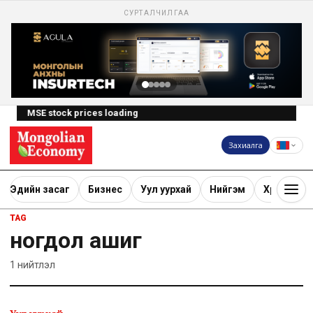
СУРТАЛЧИЛГАА
MSE stock prices loading
Захиалга
Эдийн засаг
Бизнес
Уул уурхай
Нийгэм
Хөрөнгө ору
TAG
ногдол ашиг
1
нийтлэл