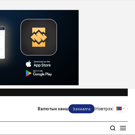
Захиалга
Нэвтрэх
Валютын ханш
|
|