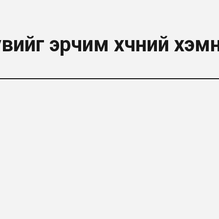
увийг эрчим хүчний хэм