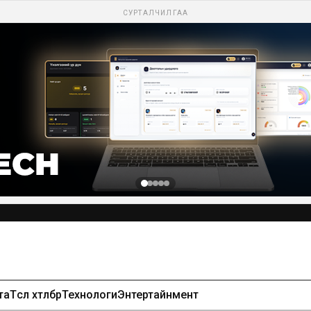
СУРТАЛЧИЛГАА
та
Төсөл хөтөлбөр
Технологи
Энтертайнмент