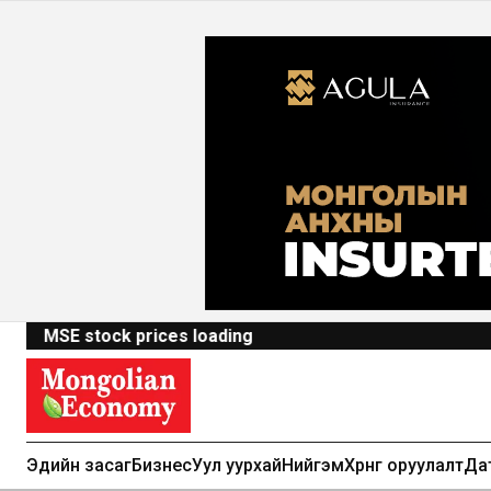
MSE stock prices loading
Эдийн засаг
Бизнес
Уул уурхай
Нийгэм
Хөрөнгө оруулалт
Да