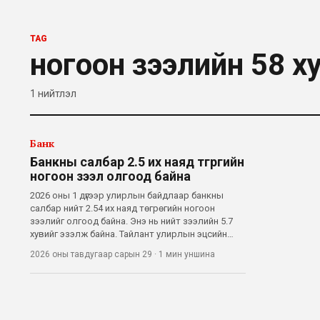
TAG
ногоон зээлийн 58 х
1
нийтлэл
Банк
Банкны салбар 2.5 их наяд төгрөгийн
ногоон зээл олгоод байна
2026 оны 1 дүгээр улирлын байдлаар банкны
салбар нийт 2.54 их наяд төгрөгийн ногоон
зээлийг олгоод байна. Энэ нь нийт зээлийн 5.7
хувийг эзэлж байна. Тайлант улирлын эцсийн
байдлаарх нийт олгосон зээлийн жигнэсэн
2026 оны тавдугаар сарын 29
·
1 мин
уншина
дундаж хугацаа төгрөгийн хувьд 62.2 сар, гадаад
валютын хувьд 45.6 сар байв. Харин жигн