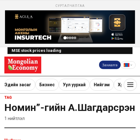
СУРТАЛЧИЛГАА
MSE stock prices loading
Захиалга
Эдийн засаг
Бизнес
Уул уурхай
Нийгэм
Хөрөнгө ору
TAG
Номин”-гийн А.Шагдарсүрэн
1
нийтлэл