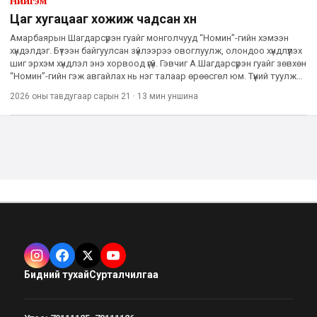
Нийгэм
Цаг хугацааг хожиж чадсан хүн
Амарбаярын Шагдарсүрэн гуайг монголчууд “Номин”-гийн хэмээн
хүндэлдэг. Бүтээн байгуулсан зүйлээрээ овоглуулж, олондоо хүндлүүлэх
шиг эрхэм хүндлэл энэ хорвоод үгүй. Гэвчиг А.Шагдарсүрэн гуайг зөвхөн
“Номин”-гийн гэж авгайлах нь нэг талаар өрөөсгөл юм. Түүний туулж
өнгөрүүлсэн 85 жилийн намтар түүхий
2026 оны тавдугаар сарын 21
·
13 мин
уншина
Бидний тухай
Сурталчилгаа