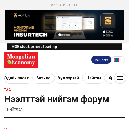
СУРТАЛЧИЛГАА
MSE stock prices loading
Захиалга
Эдийн засаг
Бизнес
Уул уурхай
Нийгэм
Хөрөнгө ору
TAG
Нээлттэй нийгэм форум
1
нийтлэл