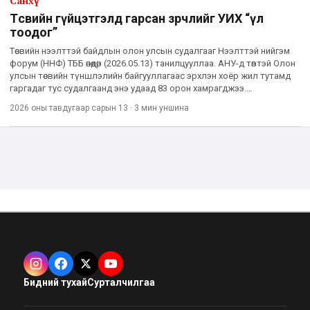
Санхүү
Төсвийн гүйцэтгэлд гарсан зөрчлийг УИХ “үл
тоодог”
Төсвийн нээлттэй байдлын олон улсын судалгааг Нээлттэй нийгэм
форум (ННФ) ТББ өнөөдөр (2026.05.13) танилцууллаа. АНУ-д төвтэй Олон
улсын төсвийн түншлэлийн байгууллагаас эрхлэн хоёр жил тутамд
гаргадаг тус судалгаанд энэ удаад 83 орон хамрагджээ.
Товчхондоо, судлаачид төсвийн мэдээлэл дээр ажиллаж,
2026 оны тавдугаар сарын 13
·
3 мин
уншина
Бидний тухай
Сурталчилгаа