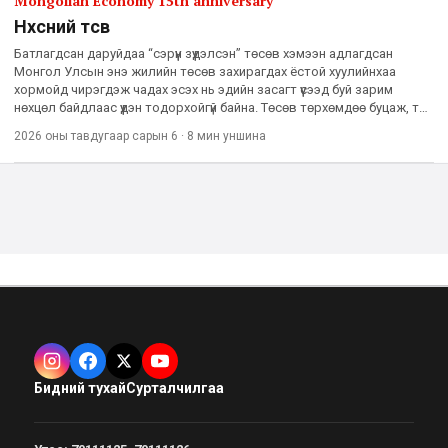
Mongolian Economy 15th anniversary
Нөхөөсний төсөв
Батлагдсан даруйдаа “сэрүүн зүүдэлсэн” төсөв хэмээн адлагдсан
Монгол Улсын энэ жилийн төсөв захирагдах ёстой хуулийнхаа
хормойд чирэгдэж чадах эсэх нь эдийн засагт үүсээд буй зарим
нөхцөл байдлаас үүдэн тодорхойгүй байна. Төсөв төрхөмдөө буцаж, төр
баталсан хуулиа дахин уландаа гишгэх нь үү гэх хард
2026 оны тавдугаар сарын 6
·
8 мин
уншина
Бидний тухай
Сурталчилгаа