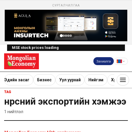
СУРТАЛЧИЛГАА
MSE stock prices loading
Захиалга
Эдийн засаг
Бизнес
Уул уурхай
Нийгэм
Хөрөнгө ору
TAG
нүүрсний экспортийн хэмжээ
1
нийтлэл