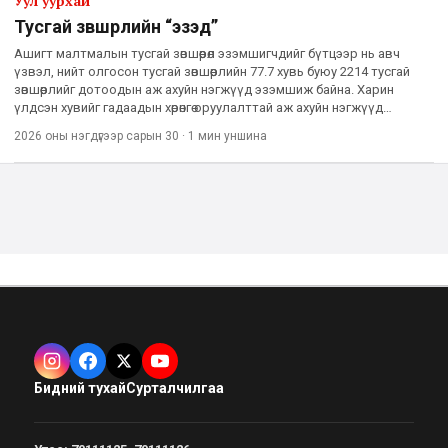
Уул уурхай
Тусгай зөвшөөрлийн “эзэд”
Ашигт малтмалын тусгай зөвшөөрөл эзэмшигчдийг бүтцээр нь авч
үзвэл, нийт олгосон тусгай зөвшөөрлийн 77.7 хувь буюу 2214 тусгай
зөвшөөрлийг дотоодын аж ахуйн нэгжүүд эзэмшиж байна. Харин
үлдсэн хувийг гадаадын хөрөнгө оруулалттай аж ахуйн нэгжүүд
эзэмшиж байгааг Ашигт малтмал, газрын тосны газар тайл
2026 оны нэгдүгээр сарын 30
·
1 мин
уншина
Бидний тухай
Сурталчилгаа