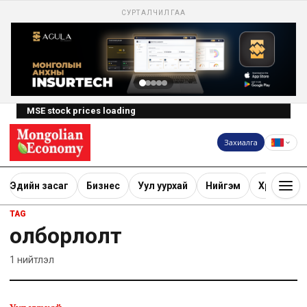
СУРТАЛЧИЛГАА
MSE stock prices loading
Захиалга
Эдийн засаг
Бизнес
Уул уурхай
Нийгэм
Хөрөнгө ору
TAG
олборлолт
1
нийтлэл