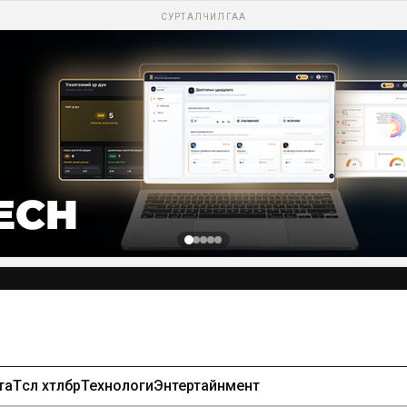
СУРТАЛЧИЛГАА
та
Төсөл хөтөлбөр
Технологи
Энтертайнмент