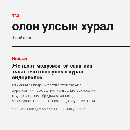
TAG
олон улсын хурал
1
нийтлэл
Нийгэм
Жендэрт мэдрэмжтэй санхүүгийн
хяналтын олон улсын хурал
өндөрлөлөө
Санхүүгийн салбарын тогтвортой хөгжил,
хэрэглэгчийн эрх ашгийг хамгаалах, зах зээлийн
шударга орчныг бүрдүүлэхэд хяналт,
зохицуулалтын тогтолцоо онцгой үүрэгтэй. Гэвч
уламжлалт хяналтын аргачлал нь хүйсийн онцлог
2026 оны тавдугаар сарын 8
·
2 мин
уншина
хэрэгцээ, ялгаатай нөхцөл байдлыг хангалттай
тусгадаггүйгээс эмэгтэй хэрэглэгчдэд тулга