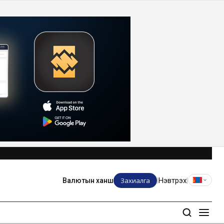
Захиалга
Нэвтрэх
Валютын ханш
|
|