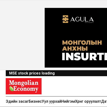
MSE stock prices loading
Эдийн засаг
Бизнес
Уул уурхай
Нийгэм
Хөрөнгө оруулалт
Да