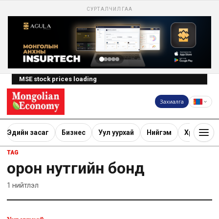
СУРТАЛЧИЛГАА
MSE stock prices loading
Захиалга
Эдийн засаг
Бизнес
Уул уурхай
Нийгэм
Хөрөнгө ору
TAG
орон нутгийн бонд
1
нийтлэл