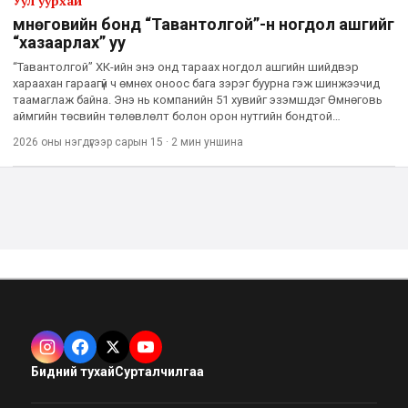
Уул уурхай
Өмнөговийн бонд “Тавантолгой”-н ногдол ашгийг
“хазаарлах” уу
“Тавантолгой” ХК-ийн энэ онд тараах ногдол ашгийн шийдвэр
хараахан гараагүй ч өмнөх оноос бага зэрэг буурна гэж шинжээчид
таамаглаж байна. Энэ нь компанийн 51 хувийг эзэмшдэг Өмнөговь
аймгийн төсвийн төлөвлөлт болон орон нутгийн бондтой
холбоотой байж болзошгүй аж. Тодруулбал, Даланзадгад хотод
2026 оны нэгдүгээр сарын 15
·
2 мин
уншина
бари
Бидний тухай
Сурталчилгаа