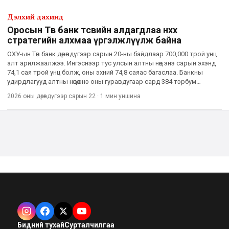
Дэлхий дахинд
Оросын Төв банк төсвийн алдагдлаа нөхөх
стратегийн алхмаа үргэлжлүүлж байна
ОХУ-ын Төв банк дөрөвдүгээр сарын 20-ны байдлаар 700,000 трой унц
алт арилжаалжээ. Ингэснээр тус улсын алтны нөөц энэ сарын эхэнд
74,1 сая трой унц болж, оны эхний 74,8 саяас багаслаа. Банкны
удирдлагууд алтны нөөцөө энэ оны гуравдугаар сард 384 тэрбум
доллароор үнэлж байсан бол өдгөө 334 тэрбум ам.
2026 оны дөрөвдүгээр сарын 22
·
1 мин
уншина
Бидний тухай
Сурталчилгаа