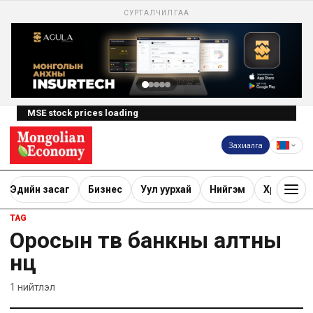
СУРТАЛЧИЛГАА
MSE stock prices loading
Захиалга
Эдийн засаг
Бизнес
Уул уурхай
Нийгэм
Хөрөнгө ору
TAG
Оросын төв банкны алтны
нөөц
1
нийтлэл