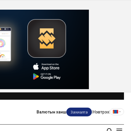
Захиалга
Нэвтрэх
Валютын ханш
|
|