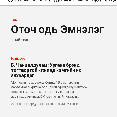
TAG
Оточ одь Эмнэлэг
1
нийтлэл
Нийгэм
Б. Чанцалдулам: Ургана брэнд
тогтвортой хөгжилд хамгийн их
анхаардаг
Монголын зах зээлд Ковид-19 цар тахлын
дараахнаас Ургана брэндийн бүтээгдэхүүн нэвтэрч
эхэлсэн. Уламжлалт анагаах ухааны эмч
аавынхаа эмчилж буй өвчтөнүүдийг хараад
Б.Чанцалдуламын сэтгэл маш их шаналсан
2026 оны хоёрдугаар сарын 9
·
8 мин
уншина
гэдэг. Хорт хавдын эцсийн шатанд орсноос үс нь
унаж халцарсан, эмчилгээгүй болсноос хэдхэн
сар а