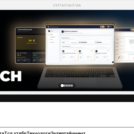
СУРТАЛЧИЛГАА
та
Төсөл хөтөлбөр
Технологи
Энтертайнмент