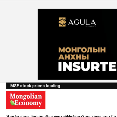
MSE stock prices loading
Эдийн засаг
Бизнес
Уул уурхай
Нийгэм
Хөрөнгө оруулалт
Да