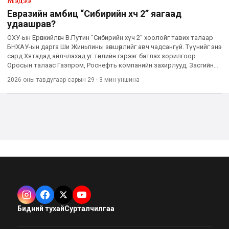
Мэдээ
Евразийн амбиц “Сибирийн хүч 2” яагаад
удаашрав?
ОХУ-ын Ерөнхийлөгч В.Путин “Сибирийн хүч 2” хоолойг тавих талаар
БНХАУ-ын дарга Ши Жиньпины зөвшөөрлийг авч чадсангүй. Түүнийг энэ
сард Хятадад айлчлахад уг төслийн гэрээг батлах зорилгоор
Оросын талаас Газпром, Роснефть компанийн захирлууд, Засгийн
газрын танхимынх нь найман сайд, таван орлогч шада
2026 оны тавдугаар сарын 29
·
3 мин
уншина
Бидний тухай
Сурталчилгаа