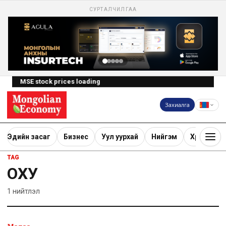
СУРТАЛЧИЛГАА
MSE stock prices loading
Захиалга
Эдийн засаг
Бизнес
Уул уурхай
Нийгэм
Хөрөнгө ору
TAG
ОХУ
1
нийтлэл