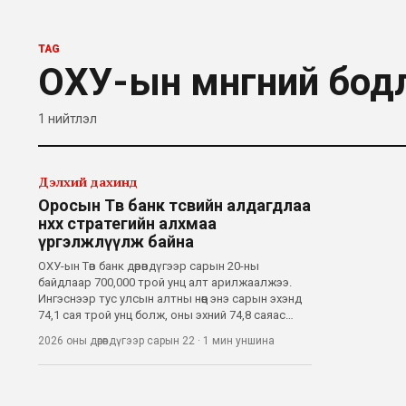
TAG
ОХУ-ын мөнгөний бод
1
нийтлэл
Дэлхий дахинд
Оросын Төв банк төсвийн алдагдлаа
нөхөх стратегийн алхмаа
үргэлжлүүлж байна
ОХУ-ын Төв банк дөрөвдүгээр сарын 20-ны
байдлаар 700,000 трой унц алт арилжаалжээ.
Ингэснээр тус улсын алтны нөөц энэ сарын эхэнд
74,1 сая трой унц болж, оны эхний 74,8 саяас
багаслаа. Банкны удирдлагууд алтны нөөцөө энэ оны
2026 оны дөрөвдүгээр сарын 22
·
1 мин
уншина
гуравдугаар сард 384 тэрбум доллароор үнэлж
байсан бол өдгөө 334 тэрбум ам.