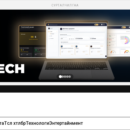
СУРТАЛЧИЛГАА
та
Төсөл хөтөлбөр
Технологи
Энтертайнмент