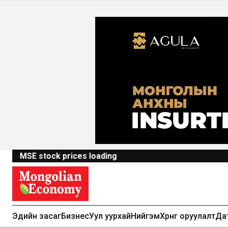
MSE stock prices loading
Эдийн засаг
Бизнес
Уул уурхай
Нийгэм
Хөрөнгө оруулалт
Да