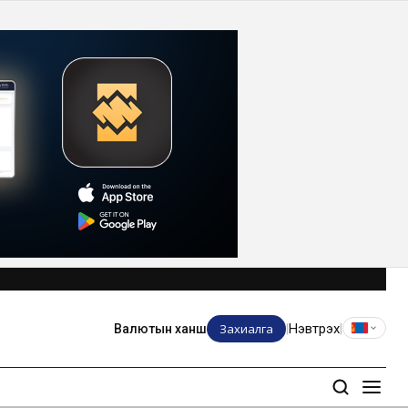
Захиалга
Нэвтрэх
Валютын ханш
|
|