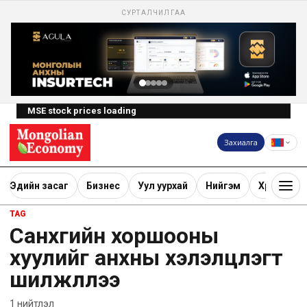
СУРТАЛЧИЛГАА
MSE stock prices loading
Захиалга
Эдийн засаг
Бизнес
Уул уурхай
Нийгэм
Хөрөнгө ору
TAG
Санхүүгийн хоршооны
хуулийг анхны хэлэлцүүлэгт
шилжүүллээ
1
нийтлэл