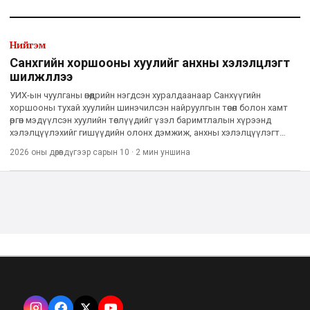
Нийгэм
Санхүүгийн хоршооны хуулийг анхны хэлэлцүүлэгт
шилжүүллээ
УИХ-ын чуулганы өнөөдрийн нэгдсэн хуралдаанаар Санхүүгийн
хоршооны тухай хуулийн шинэчилсэн найруулгын төсөл болон хамт
өргөн мэдүүлсэн хуулийн төслүүдийг үзэл баримтлалын хүрээнд
хэлэлцүүлэхийг гишүүдийн олонх дэмжиж, анхны хэлэлцүүлэгт
бэлтгүүлэхээр Эдийн засгийн байнгын хороонд шилжүүллээ.
2026 оны дөрөвдүгээр сарын 10
·
2 мин
уншина
Санхүү