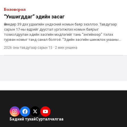
Боловсрол
“Уншигддаг” эдийн засаг
Өнөөдөр 39 дэх удаагийн үндэсний номын баяр эхэллээ. Тавдугаар
сарын 17-ны өдрийг дуустал үргэлжлэх номын баярыг
тохиолдуулан эдийн засгийн мэдлэгийг тань “энгийнээр” тэлэх
гурван номыг танд санал болгоё. “Эдийн засгийн шинжлэх ухааны
сонгодог 50 бүтээл” Онолоос, олон зузаан номноос эмээ
2026 оны тавдугаар сарын 15
·
2 мин
уншина
Бидний тухай
Сурталчилгаа