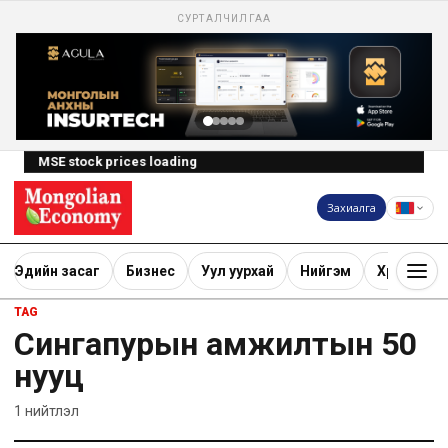
СУРТАЛЧИЛГАА
MSE stock prices loading
Захиалга
Эдийн засаг
Бизнес
Уул уурхай
Нийгэм
Хөрөнгө ору
TAG
Сингапурын амжилтын 50
нууц
1
нийтлэл