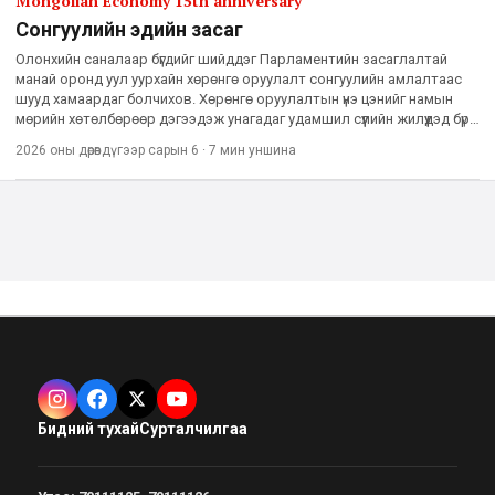
Mongolian Economy 15th anniversary
Сонгуулийн эдийн засаг
Олонхийн саналаар бүгдийг шийддэг Парламентийн засаглалтай
манай оронд уул уурхайн хөрөнгө оруулалт сонгуулийн амлалтаас
шууд хамаардаг болчихов. Хөрөнгө оруулалтын үнэ цэнийг намын
мөрийн хөтөлбөрөөр дэгээдэж унагадаг удамшил сүүлийн жилүүдэд бүр
ч гаарсаар. Урьд өмнө нь хэзээ ч харагдаж байгаагүй
2026 оны дөрөвдүгээр сарын 6
·
7 мин
уншина
Бидний тухай
Сурталчилгаа