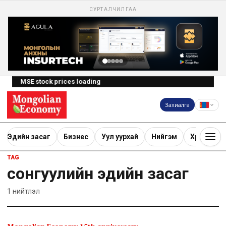
СУРТАЛЧИЛГАА
MSE stock prices loading
Захиалга
Эдийн засаг
Бизнес
Уул уурхай
Нийгэм
Хөрөнгө ору
TAG
сонгуулийн эдийн засаг
1
нийтлэл