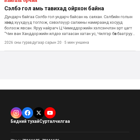
Байгаль орчин
Сэлбэ гол амь тавихад ойрхон байна
Дундарч байгаа Сэлбэ гол ундарч байсан нь саяхан. Сэлбийн голын
хөвөөнд хүүхдүүд тоглож, сэвэлзүүр салхины намираанд хосууд
болзож явсан. Яруу найрагч Ц.Чимиддоржийн хэлсэнчлэн эрт цагт
“Чин ван Ханддоржийн илдээ хатаасан хатан ус, Чилгэр бөх баатрууд
нь эргэж ирээд амссан ус” аа. Тэгвэл өнөөдөр Сэл
2026 оны гуравдугаар сарын 20
·
5 мин
уншина
Бидний тухай
Сурталчилгаа