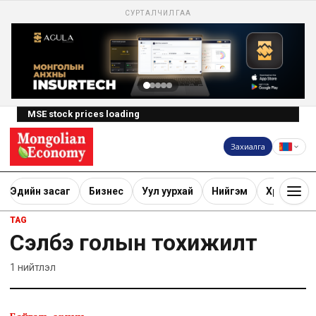
СУРТАЛЧИЛГАА
MSE stock prices loading
Захиалга
Эдийн засаг
Бизнес
Уул уурхай
Нийгэм
Хөрөнгө ору
TAG
Сэлбэ голын тохижилт
1
нийтлэл