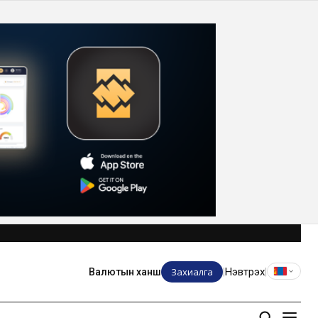
Захиалга
Нэвтрэх
Валютын ханш
|
|