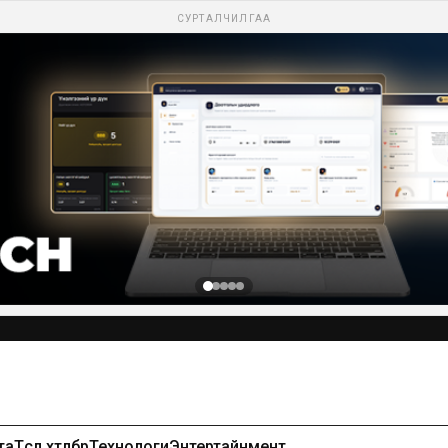
СУРТАЛЧИЛГАА
та
Төсөл хөтөлбөр
Технологи
Энтертайнмент