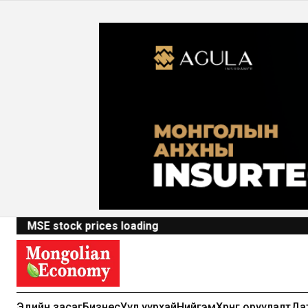
MSE stock prices loading
Эдийн засаг
Бизнес
Уул уурхай
Нийгэм
Хөрөнгө оруулалт
Да