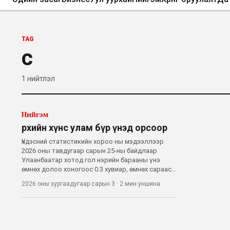
TAG
сүү
1
нийтлэл
Нийгэм
Өрхийн хүнс улам бүр үнэд орсоор
Үндэсний статистикийн хороо ны мэдээллээр
2026 оны тавдугаар сарын 25-ны байдлаар
Улаанбаатар хотод гол нэрийн барааны үнэ
өмнөх долоо хоногоос 0.3 хувиар, өмнөх сараас
4.8 хувиар өссөн байна. Харин хүнсний зарим
2026 оны зургаадугаар сарын 3
·
2 мин
уншина
бүтээгдэхүүний дөрөвдүгээр сарын дундаж
үнийг өнгөрсөн жилийн мөн үетэй харьцуулахад
өс