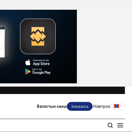
Захиалга
Нэвтрэх
Валютын ханш
|
|