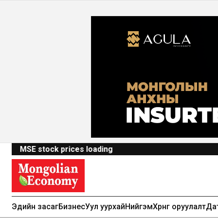
MSE stock prices loading
Эдийн засаг
Бизнес
Уул уурхай
Нийгэм
Хөрөнгө оруулалт
Да