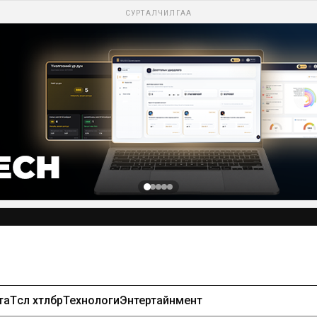
СУРТАЛЧИЛГАА
та
Төсөл хөтөлбөр
Технологи
Энтертайнмент