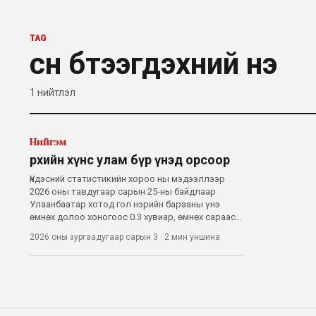
TAG
сүүн бүтээгдэхүүний үнэ
1
нийтлэл
Нийгэм
Өрхийн хүнс улам бүр үнэд орсоор
Үндэсний статистикийн хороо ны мэдээллээр
2026 оны тавдугаар сарын 25-ны байдлаар
Улаанбаатар хотод гол нэрийн барааны үнэ
өмнөх долоо хоногоос 0.3 хувиар, өмнөх сараас
4.8 хувиар өссөн байна. Харин хүнсний зарим
2026 оны зургаадугаар сарын 3
·
2 мин
уншина
бүтээгдэхүүний дөрөвдүгээр сарын дундаж
үнийг өнгөрсөн жилийн мөн үетэй харьцуулахад
өс