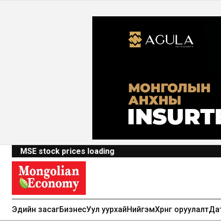
MSE stock prices loading
Эдийн засаг
Бизнес
Уул уурхай
Нийгэм
Хөрөнгө оруулалт
Да