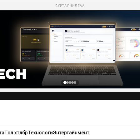
СУРТАЛЧИЛГАА
та
Төсөл хөтөлбөр
Технологи
Энтертайнмент