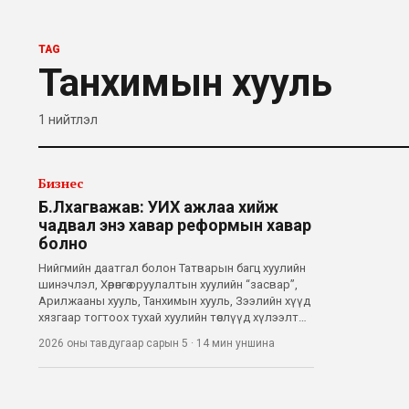
TAG
Танхимын хууль
1
нийтлэл
Бизнес
Б.Лхагважав: УИХ ажлаа хийж
чадвал энэ хавар реформын хавар
болно
Нийгмийн даатгал болон Татварын багц хуулийн
шинэчлэл, Хөрөнгө оруулалтын хуулийн “засвар”,
Арилжааны хууль, Танхимын хууль, Зээлийн хүүд
хязгаар тогтоох тухай хуулийн төслүүд хүлээлт
дагуулсаар байна. Гагцхүү УИХ ажлаа хийж чадах
2026 оны тавдугаар сарын 5
·
14 мин
уншина
эсэхээс хамааран энэ хүлээлт дуусгавар болно,
эсхүл дахин үргэлжилнэ.