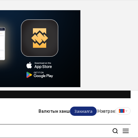
Захиалга
Нэвтрэх
Валютын ханш
|
|