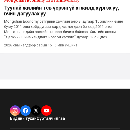
Mongolian Economy 15th anniversary
Туулай жилийн төсөв үсрэнгүй хөгжилд хүргэх үү,
өвчин дагуулах уу
Mongolian Economy сэтгүүлийн хамгийн анхны дугаар 15 жилийн өмнө
буюу 2011 оны хоёрдугаар сард хэвлэгдсэн бөгөөд 2011 оны
Монголын эдийн засгийн талаар бичиж байжээ. Хамгийн анхны
“Дэлхийн шинэ хандлага ногоон хөгжил” дугаарын онцлох
нийтлэлийг хүргэж байна. Эдийн засгаа эргэж нэг хараху
2026 оны нэгдүгээр сарын 15
·
6 мин
уншина
Бидний тухай
Сурталчилгаа