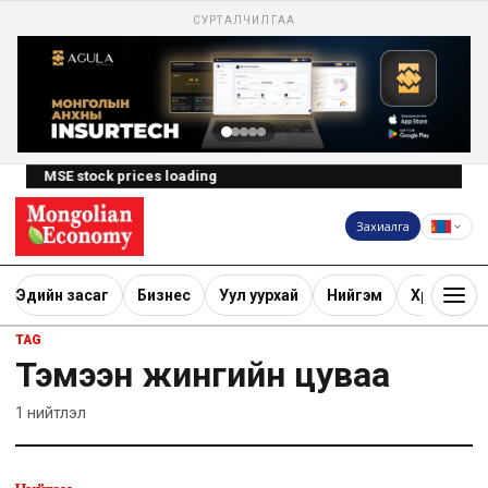
СУРТАЛЧИЛГАА
MSE stock prices loading
Захиалга
Эдийн засаг
Бизнес
Уул уурхай
Нийгэм
Хөрөнгө ору
TAG
Тэмээн жингийн цуваа
1
нийтлэл