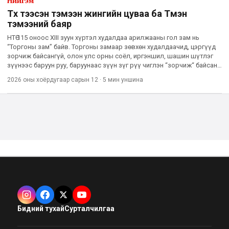
Нийгэм
Түүх тээсэн тэмээн жингийн цуваа ба Түмэн
тэмээний баяр
НТӨ 115 оноос XIII зуун хүртэл худалдаа арилжааны гол зам нь
“Торгоны зам” байв. Торгоны замаар зөвхөн худалдаачид, цэргүүд
зорчиж байсангүй, олон улс орны соёл, иргэншил, шашин шүтлэг
зүүнээс баруун руу, баруунаас зүүн зүг рүү чиглэн “зорчиж“ байсан
түүхтэй. Хятадын тансаг торго, шаазан зэргийг элс
2026 оны хоёрдугаар сарын 12
·
5 мин
уншина
Бидний тухай
Сурталчилгаа