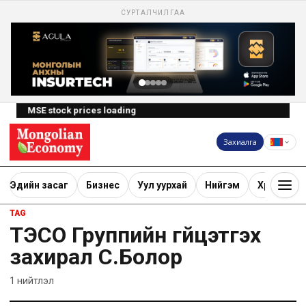
СУРТАЛЧИЛГАА
MSE stock prices loading
Захиалга
Эдийн засаг
Бизнес
Уул уурхай
Нийгэм
Хөрөнгө ору
TAG
ТЭСО Группийн гүйцэтгэх
захирал С.Болор
1
нийтлэл