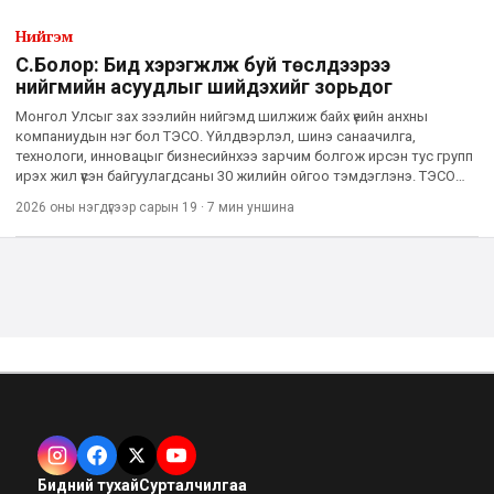
Нийгэм
С.Болор: Бид хэрэгжүүлж буй төслүүдээрээ
нийгмийн асуудлыг шийдэхийг зорьдог
Монгол Улсыг зах зээлийн нийгэмд шилжиж байх үеийн анхны
компаниудын нэг бол ТЭСО. Үйлдвэрлэл, шинэ санаачилга,
технологи, инновацыг бизнесийнхээ зарчим болгож ирсэн тус групп
ирэх жил үүсэн байгуулагдсаны 30 жилийн ойгоо тэмдэглэнэ. ТЭСО
Группийн гүйцэтгэх захирал С.Болор нийслэлийн 1-р сургуулийг
2026 оны нэгдүгээр сарын 19
·
7 мин
уншина
Бидний тухай
Сурталчилгаа